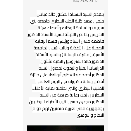
28 May 2025
يتقدم السيد الاستاذ الدكتور خالد عباس
حلمي عميد كلية الطب البيطري جامعه بني
سويف والسادة الوكلاء وأعضاء هيئة
التدريس بخالص التهنئة للسيد الأستاذ الدكتور
فاطمة حسن استاذ ورئيس قسم الرقابة
الصحية علي الأغذية ونائب رئيس الجامعة
الأسبق( مشرف الرسالة ) والسيد الأستاذ
الدكتور خالد النسر وكيل الكلية لشئون
الدراسات العليا والبحوث لحصول السيد
الدكتور أحمد عبدالعظيم أبوالعلا علي جائزة
أفضل رسالة دكتوراه في اليوم العالمي
للطبيب البيطري والتي نظمته نقابة الأطباء
البيطريين تحت رعاية كريمة من السيد
الدكتور مجدي حسن نقيب الأطباء البيطريين
بجمهورية مصر العربية متمنيين لهم دوام
النجاح والتوفيق